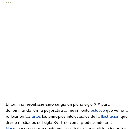
* * *
El término
neoclasicismo
surgió en pleno siglo XIX para
denominar de forma peyorativa al movimiento
estético
que venía a
reflejar en las
artes
los principios intelectuales de la
Ilustración
que
desde mediados del siglo XVIII, se venía produciendo en la
filosofía
y que consecuentemente se había transmitido a todos los