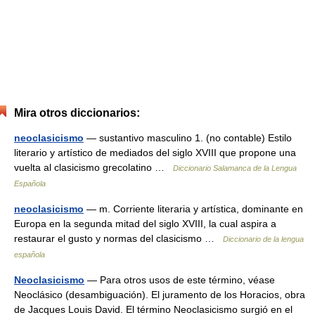
Mira otros diccionarios:
neoclasicismo
— sustantivo masculino 1. (no contable) Estilo
literario y artístico de mediados del siglo XVIII que propone una
vuelta al clasicismo grecolatino …
Diccionario Salamanca de la Lengua
Española
neoclasicismo
— m. Corriente literaria y artística, dominante en
Europa en la segunda mitad del siglo XVIII, la cual aspira a
restaurar el gusto y normas del clasicismo …
Diccionario de la lengua
española
Neoclasicismo
— Para otros usos de este término, véase
Neoclásico (desambiguación). El juramento de los Horacios, obra
de Jacques Louis David. El término Neoclasicismo surgió en el