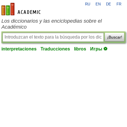
RU
EN
DE
FR
es-academic.com
Los diccionarios y las enciclopedias sobre el
Académico
¡Buscar!
interpretaciones
Traducciones
libros
Игры ⚽