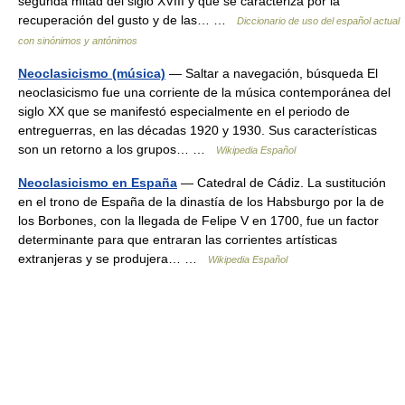
segunda mitad del siglo XVIII y que se caracteriza por la
recuperación del gusto y de las… …
Diccionario de uso del español actual
con sinónimos y antónimos
Neoclasicismo (música)
— Saltar a navegación, búsqueda El
neoclasicismo fue una corriente de la música contemporánea del
siglo XX que se manifestó especialmente en el periodo de
entreguerras, en las décadas 1920 y 1930. Sus características
son un retorno a los grupos… …
Wikipedia Español
Neoclasicismo en España
— Catedral de Cádiz. La sustitución
en el trono de España de la dinastía de los Habsburgo por la de
los Borbones, con la llegada de Felipe V en 1700, fue un factor
determinante para que entraran las corrientes artísticas
extranjeras y se produjera… …
Wikipedia Español