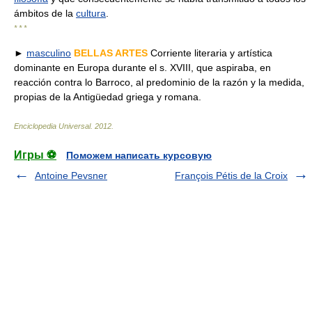
ámbitos de la
cultura
.
* * *
►
masculino
BELLAS ARTES
Corriente literaria y artística
dominante en Europa durante el s. XVIII, que aspiraba, en
reacción contra lo Barroco, al predominio de la razón y la medida,
propias de la Antigüedad griega y romana.
Enciclopedia Universal
.
2012
.
Игры ⚽
Поможем написать курсовую
Antoine Pevsner
François Pétis de la Croix