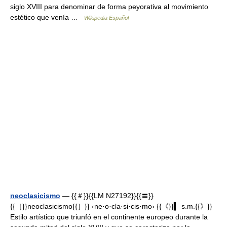
siglo XVIII para denominar de forma peyorativa al movimiento
estético que venía …
Wikipedia Español
neoclasicismo
— {{＃}}{{LM N27192}}{{〓}}
{{［}}neoclasicismo{{］}} ‹ne·o·cla·si·cis·mo› {{《}}▍ s.m.{{》}}
Estilo artístico que triunfó en el continente europeo durante la